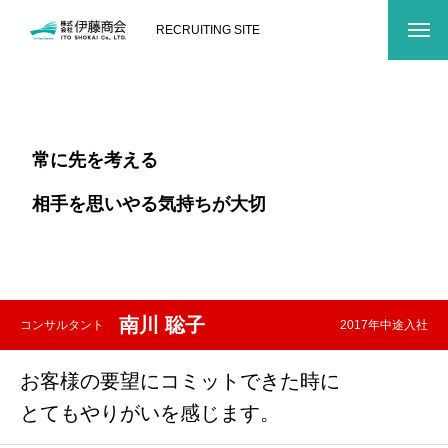
RECRUITING SITE
常
に
先
を
考
え
る
相
手
を
思
い
や
る
気
持
ち
が
大
切
南川 聡子
コンサルタント
2017年中途入社
お客様の要望にコミットできた時に
とてもやりがいを感じます。